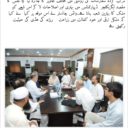
مرتب کردہ سفارشات کی روشنی میں مختلف تجاویز کا جائزہ لیا گیا جس کا 
مقصد ایگریکلچر  ڈیپارٹمنٹس میں بہتری اور اصلاحات لا کر اس شعبے کو  
ملک کا بہترین شعبہ بنانا ہے۔وائس چانسلر نے اس موقع پر کہا 
 نے کہا 
کہ ملکی ترقی اور خود کفالت میں زراعت    ریڑھ کی ہڈی کی حیثیت 
رکھتی ہے