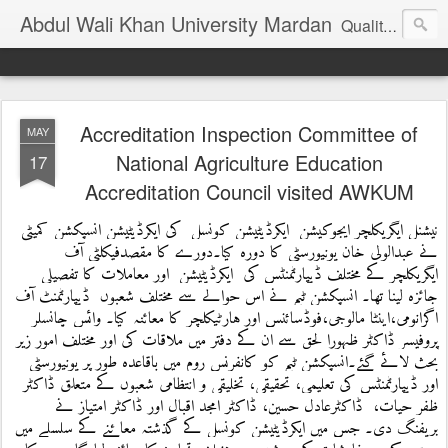
Abdul Wali Khan University Mardan
Quality Education at Doorstep
Accreditation Inspection Committee of
MAY
National Agriculture Education
17
Accreditation Council visited AWKUM
نیشنل ایگریکلچر ایجوکیشن  ایکرڈیٹیشن کونسل  کی ایکرڈیٹیشن انسپکشن کمیٹی 
نے عبدالولی خان یونیورسٹی کا دورہ کیا۔دورے کا مقصدفیکلٹی آف  
ایگریکلچر کے مختلف ڈیپارٹمنٹس کی  ایکرڈیٹیشن  اور معاملات کا تفصیلی 
جائزہ لینا تھا۔ انسپکشن ٹیم نے اس حوالے سے مختلف شعبوں  ڈیپارٹمنٹ آف 
اگرانومی،اینٹا مالوجی،فوڈسائنس اور ہارٹیکلچر کا معائنہ کیا۔ وائس چانسلر 
پروفیسر ڈاکٹر ظہورا لحق سے ان کے دفتر میں ملاقات کی اور مختلف امور زیر 
بحث لائے گئے۔انسپکشن ٹیم کو کانفرنس روم میں باقاعدہ طور پر یونیورسٹی 
اور ڈیپارٹمنٹس کی تعلیمی، تحقیقی، تخلیقی و انتظامی شعبوں کے متعلق ڈاکٹر 
ظفر حیات،  ڈاکٹرعادل حسین، ڈاکٹر امجد اقبال اور ڈاکٹر امتیاز نے 
بریفنگ دی۔ جس میں ایکرڈیٹیشن کونسل کے گذشتہ معائنے کے سلسلے میں 