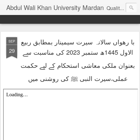
Abdul Wali Khan University Mardan
Quality Education at Doorstep
با رھواں سالانہ سیرت سیمینار بمطابق ربیع
SEP
29
الاول 1445ھ ستمبر 2023 کی مناسبت سے
بعنوان ملکی معاشی استحکام کے لیے حکمت
عملی،سیرت النبی ﷺ کی روشنی میں