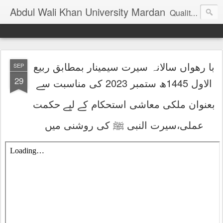
Abdul Wali Khan University Mardan
Quality Education at Doorstep
با رھواں سالانہ سیرت سیمینار بمطابق ربیع
SEP
29
الاول 1445ھ ستمبر 2023 کی مناسبت سے
بعنوان ملکی معاشی استحکام کے لیے حکمت
عملی،سیرت النبی ﷺ کی روشنی میں