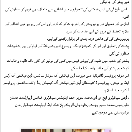
میں پیش کی جائیگی
۔ اسی طرح ٹی ٹی ایس فیکلٹی کی تنخواہوں میں اضافے سے متعلق بھی فورم کو سفارش کی 
گئی۔
اجلاس کے ممبران نے یونیورسٹی کے اخراجات کو کم کرنے اور اس کے ریونیو میں اضافے کے 
علاوہ تحقیق کے فروغ کے لیے اقدامات کو سراہا
یونیورسٹی کی کی عالمی درجہ بندی کو برقرار رکھنے کے لیے۔
پیٹنٹ کی تحقیق اور اس کی کمرشلائزنگ،  ریسرچ انوویشن فنڈ کے قیام کی بھی شفارشات 
منظور کی گئی
پشتو کے شعبہ میں طلباء کی ٹیوشن فیس میں کمی کی توثیق کی گئی تاکہ طلباء و طالبات  
کو شعبہ پشتو کی جانب راغب کیا جا سکے
اس موقع پروفیسر ڈاکٹرذاہد علی مروت، ڈین فیکلٹی آف سوشل سائنس، ڈین فیکلٹی آف آرٹس 
اینڈ ہو مینٹی۔ پروفیسر ڈاکٹرسلطان آیاز، ڈین فیکلٹی آف کیمیکل اینڈ لائف سائنسز،  پروفیسر 
ڈاکٹر سعید السلام،
، ڈپٹی سیکرٹری ایچ ای ڈی،محمد تنویر احمد ایڈیشنل سیکرٹری  فنانس ڈیپارٹمنٹ عدنان 
خلیل،میاں محمد سلیم، رجسٹرار،داود جان،ڈاریکٹر پلاننگ اینڈ ڈیولپمنٹ عبدالولی خان 
یونیورسٹی بھی موجود تھے